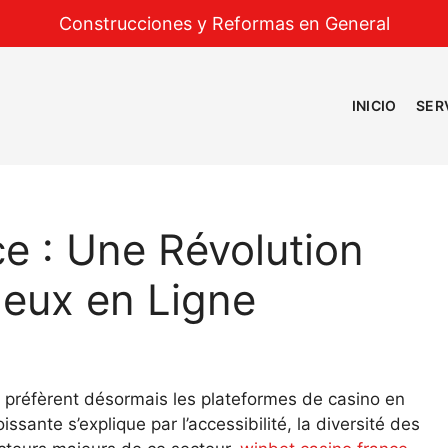
Construcciones y Reformas en General
INICIO
SER
e : Une Révolution
eux en Ligne
 préfèrent désormais les plateformes de casino en
ssante s’explique par l’accessibilité, la diversité des