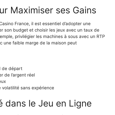
ur Maximiser ses Gains
asino France, il est essentiel d’adopter une
 son budget et choisir les jeux avec un taux de
xemple, privilégier les machines à sous avec un RTP
ec une faible marge de la maison peut
l de départ
 de l’argent réel
eux
e volatilité sans expérience
é dans le Jeu en Ligne