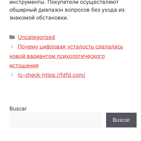
инструменты. Покупатели осуществляют
обширный диапазон вопросов без ухода из
знакомой обстановки.
Categorías
Uncategorized
Navegación
Почему цифровая усталость сделалась
de
новой вариантом психологического
entradas
истощения
tc-check-https://fdfd.com/
Buscar
Buscar