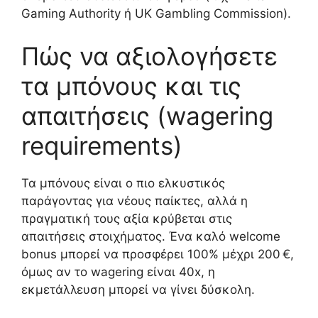
Gaming Authority ή UK Gambling Commission).
Πώς να αξιολογήσετε
τα μπόνους και τις
απαιτήσεις (wagering
requirements)
Τα μπόνους είναι ο πιο ελκυστικός
παράγοντας για νέους παίκτες, αλλά η
πραγματική τους αξία κρύβεται στις
απαιτήσεις στοιχήματος. Ένα καλό welcome
bonus μπορεί να προσφέρει 100% μέχρι 200 €,
όμως αν το wagering είναι 40x, η
εκμετάλλευση μπορεί να γίνει δύσκολη.