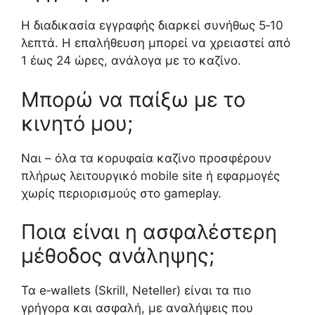
Η διαδικασία εγγραφής διαρκεί συνήθως 5‑10
λεπτά. Η επαλήθευση μπορεί να χρειαστεί από
1 έως 24 ώρες, ανάλογα με το καζίνο.
Μπορώ να παίξω με το
κινητό μου;
Ναι – όλα τα κορυφαία καζίνο προσφέρουν
πλήρως λειτουργικό mobile site ή εφαρμογές
χωρίς περιορισμούς στο gameplay.
Ποια είναι η ασφαλέστερη
μέθοδος ανάληψης;
Τα e‑wallets (Skrill, Neteller) είναι τα πιο
γρήγορα και ασφαλή, με αναλήψεις που