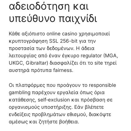
αδειοδότηση και
υπεύθυνο παιχνίδι
Κάθε αξιόπιστο online casino χρησιμοποιεί
κρυπτογράφηση SSL 256-bit για την
προστασία των δεδομένων. Η άδεια
λειτουργίας από έναν έγκυρο regulator (MGA,
UKGC, Gibraltar) διασφαλίζει ότι το site τηρεί
αυστηρά πρότυπα fairness.
Οι πλατφόρμες που προάγουν το responsible
gambling παρέχουν εργαλεία όπως όρια
κατάθεσης, self‑exclusion και πρόσβαση σε
οργανισμούς υποστήριξης. Εάν βλέπετε
ενδείξεις προβλημάτων εθισμού, διακόψτε
αμέσως και ζητήστε βοήθεια.