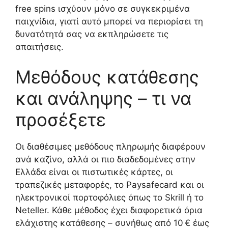
free spins ισχύουν μόνο σε συγκεκριμένα
παιχνίδια, γιατί αυτό μπορεί να περιορίσει τη
δυνατότητά σας να εκπληρώσετε τις
απαιτήσεις.
Μεθόδους κατάθεσης
και ανάληψης – τι να
προσέξετε
Οι διαθέσιμες μεθόδους πληρωμής διαφέρουν
ανά καζίνο, αλλά οι πιο διαδεδομένες στην
Ελλάδα είναι οι πιστωτικές κάρτες, οι
τραπεζικές μεταφορές, το Paysafecard και οι
ηλεκτρονικοί πορτοφόλιες όπως το Skrill ή το
Neteller. Κάθε μέθοδος έχει διαφορετικά όρια
ελάχιστης κατάθεσης – συνήθως από 10 € έως