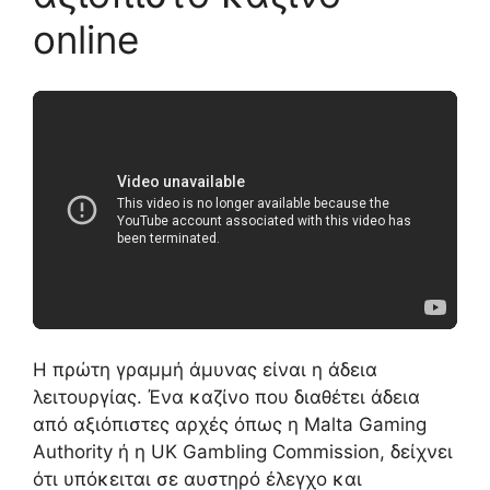
online
Η πρώτη γραμμή άμυνας είναι η άδεια
λειτουργίας. Ένα καζίνο που διαθέτει άδεια
από αξιόπιστες αρχές όπως η Malta Gaming
Authority ή η UK Gambling Commission, δείχνει
ότι υπόκειται σε αυστηρό έλεγχο και