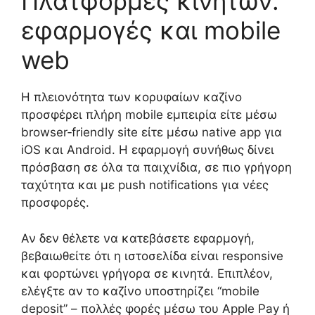
Πλατφόρμες κινητών:
εφαρμογές και mobile
web
Η πλειονότητα των κορυφαίων καζίνο
προσφέρει πλήρη mobile εμπειρία είτε μέσω
browser‑friendly site είτε μέσω native app για
iOS και Android. Η εφαρμογή συνήθως δίνει
πρόσβαση σε όλα τα παιχνίδια, σε πιο γρήγορη
ταχύτητα και με push notifications για νέες
προσφορές.
Αν δεν θέλετε να κατεβάσετε εφαρμογή,
βεβαιωθείτε ότι η ιστοσελίδα είναι responsive
και φορτώνει γρήγορα σε κινητά. Επιπλέον,
ελέγξτε αν το καζίνο υποστηρίζει “mobile
deposit” – πολλές φορές μέσω του Apple Pay ή