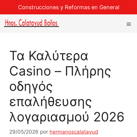
Saltar
Construcciones y Reformas en General
al
contenido
M
Τα Καλύτερα
Casino – Πλήρης
οδηγός
επαλήθευσης
λογαριασμού 2026
29/05/2026
por
hermanoscalatayud