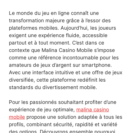
Le monde du jeu en ligne connaît une
transformation majeure grâce à l’essor des
plateformes mobiles. Aujourd’hui, les joueurs
exigent une expérience fluide, accessible
partout et à tout moment. C’est dans ce
contexte que Malina Casino Mobile s’impose
comme une référence incontournable pour les
amateurs de jeux d’argent sur smartphone.
Avec une interface intuitive et une offre de jeux
diversifiée, cette plateforme redéfinit les
standards du divertissement mobile.
Pour les passionnés souhaitant profiter d’une
expérience de jeu optimale,
malina casino
mobile
propose une solution adaptée à tous les
profils, combinant sécurité, rapidité et variété
des options. Découvrons ensemble pourquoi