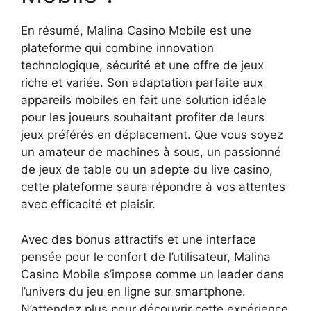
En résumé, Malina Casino Mobile est une
plateforme qui combine innovation
technologique, sécurité et une offre de jeux
riche et variée. Son adaptation parfaite aux
appareils mobiles en fait une solution idéale
pour les joueurs souhaitant profiter de leurs
jeux préférés en déplacement. Que vous soyez
un amateur de machines à sous, un passionné
de jeux de table ou un adepte du live casino,
cette plateforme saura répondre à vos attentes
avec efficacité et plaisir.
Avec des bonus attractifs et une interface
pensée pour le confort de l’utilisateur, Malina
Casino Mobile s’impose comme un leader dans
l’univers du jeu en ligne sur smartphone.
N’attendez plus pour découvrir cette expérience