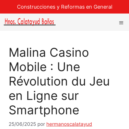
Saltar
Construcciones y Reformas en General
al
contenido
M
Malina Casino
Mobile : Une
Révolution du Jeu
en Ligne sur
Smartphone
25/06/2025
por
hermanoscalatayud