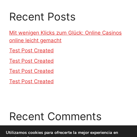
Recent Posts
Mit wenigen Klicks zum Glück: Online Casinos
online leicht gemacht
Test Post Created
Test Post Created
Test Post Created
Test Post Created
Recent Comments
No hay comentarios que mostrar.
Utilizamos cookies para ofrecerte la mejor experiencia en