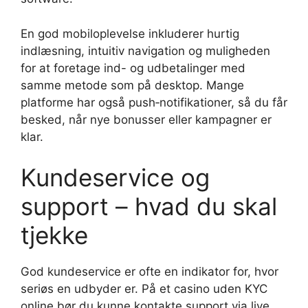
En god mobiloplevelse inkluderer hurtig
indlæsning, intuitiv navigation og muligheden
for at foretage ind- og udbetalinger med
samme metode som på desktop. Mange
platforme har også push‑notifikationer, så du får
besked, når nye bonusser eller kampagner er
klar.
Kundeservice og
support – hvad du skal
tjekke
God kundeservice er ofte en indikator for, hvor
seriøs en udbyder er. På et casino uden KYC
online bør du kunne kontakte support via live