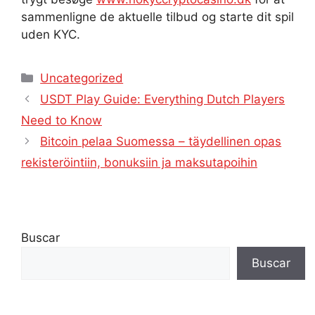
sammenligne de aktuelle tilbud og starte dit spil
uden KYC.
Categorías
Uncategorized
Navegación
USDT Play Guide: Everything Dutch Players
de
Need to Know
entradas
Bitcoin pelaa Suomessa – täydellinen opas
rekisteröintiin, bonuksiin ja maksutapoihin
Buscar
Buscar