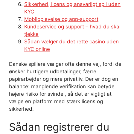
Sikkerhed, licens og ansvarligt spil uden
KYC
Mobiloplevelse og app‑support
Kundeservice og support – hvad du skal
tjekke
Sådan vælger du det rette casino uden
KYC online
Danske spillere vælger ofte denne vej, fordi de
ønsker hurtigere udbetalinger, færre
papirarbejder og mere privatliv. Der er dog en
balance: manglende verifikation kan betyde
højere risiko for svindel, så det er vigtigt at
vælge en platform med stærk licens og
sikkerhed.
Sådan registrerer du