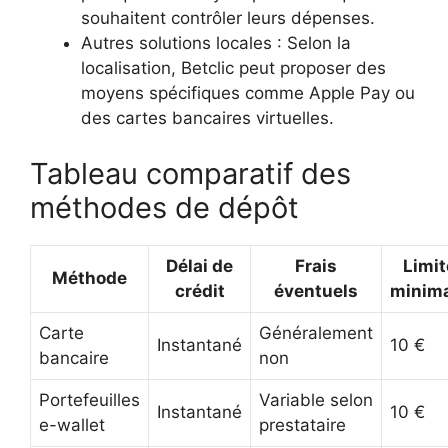
souhaitent contrôler leurs dépenses.
Autres solutions locales : Selon la
localisation, Betclic peut proposer des
moyens spécifiques comme Apple Pay ou
des cartes bancaires virtuelles.
Tableau comparatif des
méthodes de dépôt
Délai de
Frais
Limit
Méthode
crédit
éventuels
minim
Carte
Généralement
Instantané
10 €
bancaire
non
Portefeuilles
Variable selon
Instantané
10 €
e-wallet
prestataire