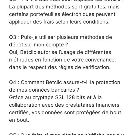
La plupart des méthodes sont gratuites, mais
certains portefeuilles électroniques peuvent
appliquer des frais selon leurs conditions.
Q3 : Puis-je utiliser plusieurs méthodes de
dépôt sur mon compte ?
Oui, Betclic autorise l’usage de différentes
méthodes en fonction de votre convenance,
dans le respect des règles de vérification.
Q4 : Comment Betclic assure-t-il la protection
de mes données bancaires ?
Grâce au cryptage SSL 128 bits et à la
collaboration avec des prestataires financiers
certifiés, vos données sont protégées de bout
en bout.