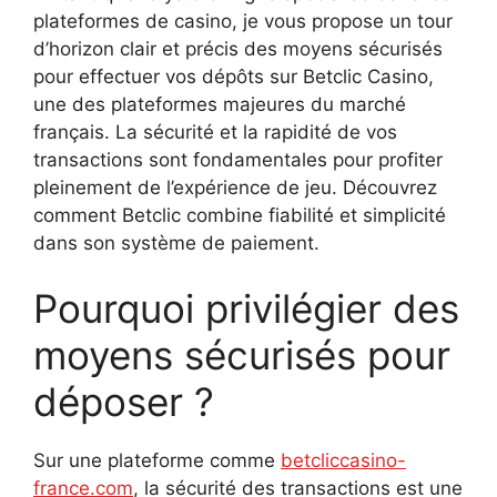
plateformes de casino, je vous propose un tour
d’horizon clair et précis des moyens sécurisés
pour effectuer vos dépôts sur Betclic Casino,
une des plateformes majeures du marché
français. La sécurité et la rapidité de vos
transactions sont fondamentales pour profiter
pleinement de l’expérience de jeu. Découvrez
comment Betclic combine fiabilité et simplicité
dans son système de paiement.
Pourquoi privilégier des
moyens sécurisés pour
déposer ?
Sur une plateforme comme
betcliccasino-
france.com
, la sécurité des transactions est une