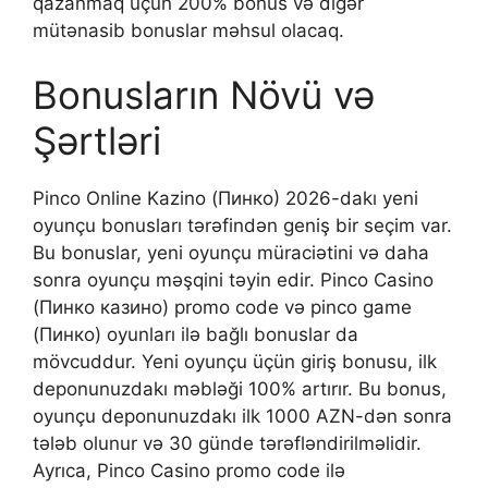
qazanmaq üçün 200% bonus və digər
mütənasib bonuslar məhsul olacaq.
Bonusların Növü və
Şərtləri
Pinco Online Kazino (Пинко) 2026-dakı yeni
oyunçu bonusları tərəfindən geniş bir seçim var.
Bu bonuslar, yeni oyunçu müraciətini və daha
sonra oyunçu məşqini təyin edir. Pinco Casino
(Пинко казино) promo code və pinco game
(Пинко) oyunları ilə bağlı bonuslar da
mövcuddur. Yeni oyunçu üçün giriş bonusu, ilk
deponunuzdakı məbləği 100% artırır. Bu bonus,
oyunçu deponunuzdakı ilk 1000 AZN-dən sonra
tələb olunur və 30 günde tərəfləndirilməlidir.
Ayrıca, Pinco Casino promo code ilə