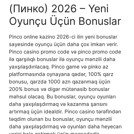
(Пинко) 2026 – Yeni
Oyunçu Üçün Bonuslar
Pinco online kazino 2026-ci ilin yeni bonuslar
sayesinde oyunçu üçün daha çox imkan verir.
Pinco casino promo code və pinco promo code
ilə qarşılıqlı bonuslar ilə oyunçu mənzili daha
yaxşılaşdırılacaq. Pinco game və pinko az
platformasında oynayana qədər, 100% qarz
bonusu, qarzda 1000 azn qazanmaq üçün
200% bonus və digər mütənasib bonuslar
məhsul olacaq. Bu bonuslar, oyunçu oyunları
daha yaxşılaşdırmaq və kazanma şansını
artırmaq üçün idealdir. Pinco casino tərəfindən
təqdim olunan bu bonuslar, oyunçu mənzili
daha yaxşılaşdırmaq və oyunları daha heyecan