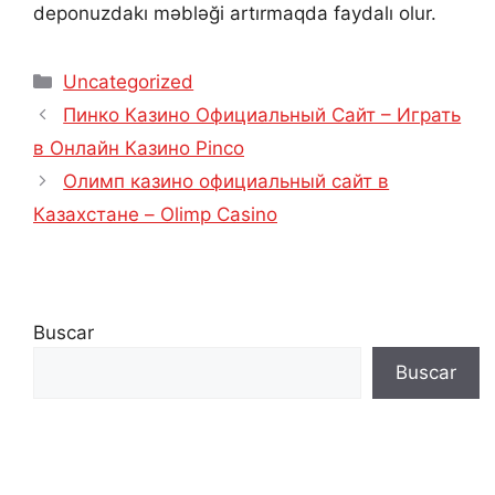
deponuzdakı məbləği artırmaqda faydalı olur.
Categorías
Uncategorized
Navegación
Пинко Казино Официальный Сайт – Играть
de
в Онлайн Казино Pinco
entradas
Олимп казино официальный сайт в
Казахстане – Olimp Casino
Buscar
Buscar