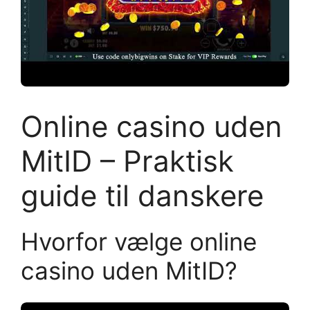
Online casino uden
MitID – Praktisk
guide til danskere
Hvorfor vælge online
casino uden MitID?