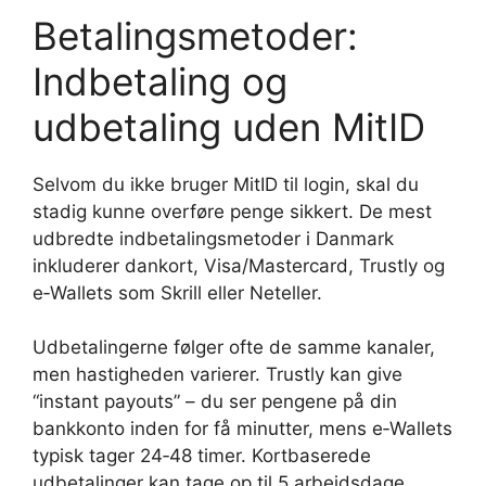
Betalingsmetoder:
Indbetaling og
udbetaling uden MitID
Selvom du ikke bruger MitID til login, skal du
stadig kunne overføre penge sikkert. De mest
udbredte indbetalingsmetoder i Danmark
inkluderer dankort, Visa/Mastercard, Trustly og
e‑Wallets som Skrill eller Neteller.
Udbetalingerne følger ofte de samme kanaler,
men hastigheden varierer. Trustly kan give
“instant payouts” – du ser pengene på din
bankkonto inden for få minutter, mens e‑Wallets
typisk tager 24‑48 timer. Kortbaserede
udbetalinger kan tage op til 5 arbejdsdage.