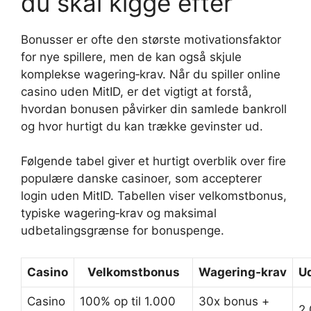
du skal kigge efter
Bonusser er ofte den største motivationsfaktor
for nye spillere, men de kan også skjule
komplekse wagering‑krav. Når du spiller online
casino uden MitID, er det vigtigt at forstå,
hvordan bonusen påvirker din samlede bankroll
og hvor hurtigt du kan trække gevinster ud.
Følgende tabel giver et hurtigt overblik over fire
populære danske casinoer, som accepterer
login uden MitID. Tabellen viser velkomstbonus,
typiske wagering‑krav og maksimal
udbetalingsgrænse for bonuspenge.
Casino
Velkomstbonus
Wagering‑krav
U
Casino
100% op til 1.000
30x bonus +
2.