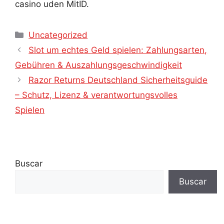
casino uden MitID.
Categorías
Uncategorized
Navegación
Slot um echtes Geld spielen: Zahlungsarten,
de
Gebühren & Auszahlungsgeschwindigkeit
entradas
Razor Returns Deutschland Sicherheitsguide
– Schutz, Lizenz & verantwortungsvolles
Spielen
Buscar
Buscar