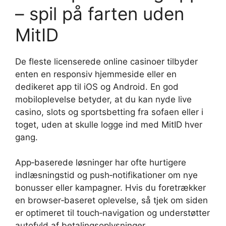
– spil på farten uden
MitID
De fleste licenserede online casinoer tilbyder
enten en responsiv hjemmeside eller en
dedikeret app til iOS og Android. En god
mobiloplevelse betyder, at du kan nyde live
casino, slots og sportsbetting fra sofaen eller i
toget, uden at skulle logge ind med MitID hver
gang.
App‑baserede løsninger har ofte hurtigere
indlæsningstid og push‑notifikationer om nye
bonusser eller kampagner. Hvis du foretrækker
en browser‑baseret oplevelse, så tjek om siden
er optimeret til touch‑navigation og understøtter
autofyld af betalingsoplysninger.