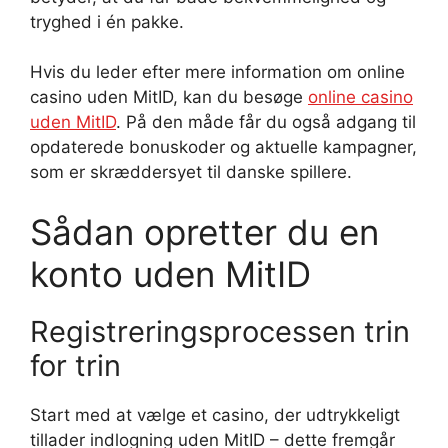
tryghed i én pakke.
Hvis du leder efter mere information om online
casino uden MitID, kan du besøge
online casino
uden MitID
. På den måde får du også adgang til
opdaterede bonuskoder og aktuelle kampagner,
som er skræddersyet til danske spillere.
Sådan opretter du en
konto uden MitID
Registreringsprocessen trin
for trin
Start med at vælge et casino, der udtrykkeligt
tillader indlogning uden MitID – dette fremgår