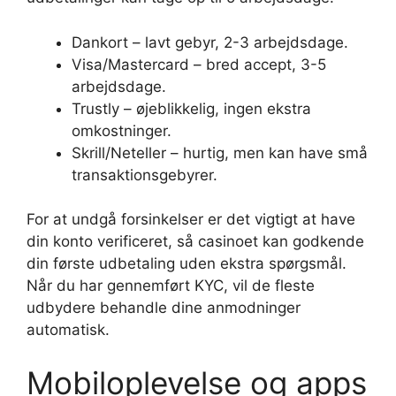
Dankort – lavt gebyr, 2-3 arbejdsdage.
Visa/Mastercard – bred accept, 3-5
arbejdsdage.
Trustly – øjeblikkelig, ingen ekstra
omkostninger.
Skrill/Neteller – hurtig, men kan have små
transaktionsgebyrer.
For at undgå forsinkelser er det vigtigt at have
din konto verificeret, så casinoet kan godkende
din første udbetaling uden ekstra spørgsmål.
Når du har gennemført KYC, vil de fleste
udbydere behandle dine anmodninger
automatisk.
Mobiloplevelse og apps