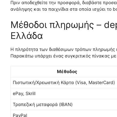
Πριν αποδεχθείτε την προσφορά, διαβάστε προσεκ
ανάληψης και τα παιχνίδια στα οποία ισχύει το b
Μέθοδοι πληρωμής – dep
Ελλάδα
Η πληρότητα των διαθέσιμων τρόπων πληρωμής κα
Παρακάτω υπάρχει ένας συγκριτικός πίνακας με τ
Μέθοδος
Πιστωτική/Χρεωστική Κάρτα (Visa, MasterCard)
ePay, Skrill
Τραπεζική μεταφορά (IBAN)
PayPal