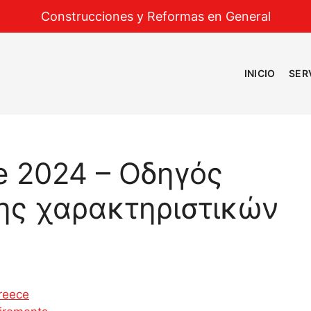
Construcciones y Reformas en General
INICIO
SER
e 2024 – Οδηγός
ης χαρακτηριστικών
reece