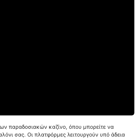
 των παραδοσιακών καζίνο, όπου μπορείτε να
σαλόνι σας. Οι πλατφόρμες λειτουργούν υπό άδεια