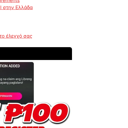
uirements
l στην Ελλάδα
το έλεγχό σας