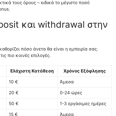
τικά τους όρους – ειδικά το μέγιστο ποσό
onus.
osit και withdrawal στην
θορίζει πόσο άνετα θα είναι η εμπειρία σας.
ις πιο κοινές επιλογές.
Ελάχιστη Κατάθεση
Χρόνος Εξόφλησης
10 €
Άμεσα
20 €
0-24 ώρες
50 €
1-3 εργάσιμες ημέρες
15 €
Άμεσα