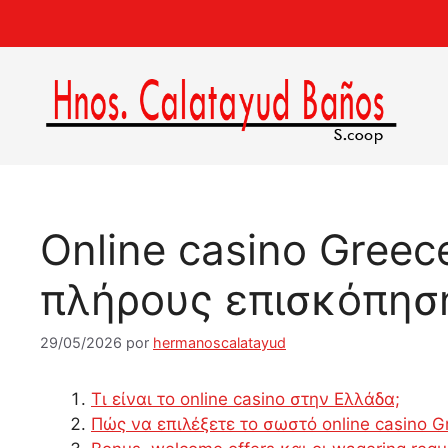
Saltar
al
contenido
Online casino Greec
πλήρους επισκόπησ
29/05/2026
por
hermanoscalatayud
Τι είναι το online casino στην Ελλάδα;
Πώς να επιλέξετε το σωστό online casino G