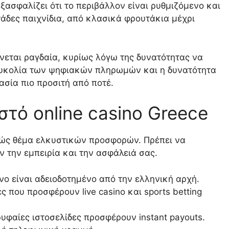
ξασφαλίζει ότι το περιβάλλον είναι ρυθμιζόμενο και
άδες παιχνίδια, από κλασικά φρουτάκια μέχρι
νεται ραγδαία, κυρίως λόγω της δυνατότητας να
Η ευκολία των ψηφιακών πληρωμών και η δυνατότητα
ασία πιο προσιτή από ποτέ.
τό online casino Greece
πλώς θέμα ελκυστικών προσφορών. Πρέπει να
 την εμπειρία και την ασφάλειά σας.
ίνο είναι αδειοδοτημένο από την ελληνική αρχή.
ς που προσφέρουν live casino και sports betting
φαίες ιστοσελίδες προσφέρουν instant payouts.