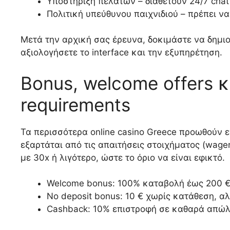
Υποστήριξη πελατών – διαθέτουν 24/7 cha
Πολιτική υπεύθυνου παιχνιδιού – πρέπει ν
Μετά την αρχική σας έρευνα, δοκιμάστε να δημι
αξιολογήσετε το interface και την εξυπηρέτηση.
Bonus, welcome offers κ
requirements
Τα περισσότερα online casino Greece προωθούν 
εξαρτάται από τις απαιτήσεις στοιχήματος (wager
με 30x ή λιγότερο, ώστε το όριο να είναι εφικτό.
Welcome bonus: 100% καταβολή έως 200 €
No deposit bonus: 10 € χωρίς κατάθεση, α
Cashback: 10% επιστροφή σε καθαρά απώλ