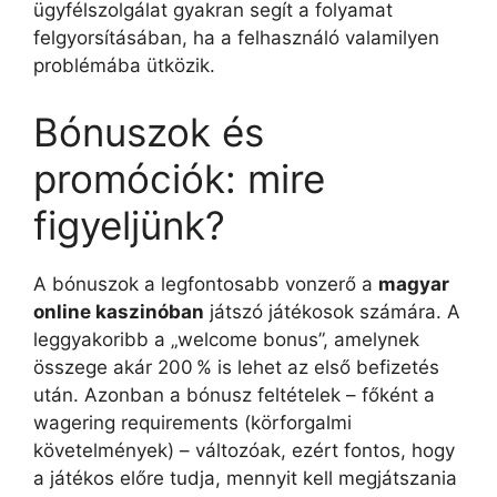
ügyfélszolgálat gyakran segít a folyamat
felgyorsításában, ha a felhasználó valamilyen
problémába ütközik.
Bónuszok és
promóciók: mire
figyeljünk?
A bónuszok a legfontosabb vonzerő a
magyar
online kaszinóban
játszó játékosok számára. A
leggyakoribb a „welcome bonus”, amelynek
összege akár 200 % is lehet az első befizetés
után. Azonban a bónusz feltételek – főként a
wagering requirements (körforgalmi
követelmények) – változóak, ezért fontos, hogy
a játékos előre tudja, mennyit kell megjátszania