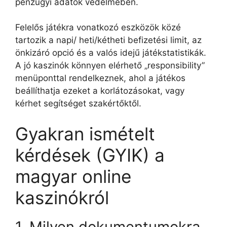
pénzügyi adatok védelmében.
Felelős játékra vonatkozó eszközök közé
tartozik a napi/ heti/kétheti befizetési limit, az
önkizáró opció és a valós idejű játékstatistikák.
A jó kaszinók könnyen elérhető „responsibility”
menüponttal rendelkeznek, ahol a játékos
beállíthatja ezeket a korlátozásokat, vagy
kérhet segítséget szakértőktől.
Gyakran ismételt
kérdések (GYIK) a
magyar online
kaszinókról
1. Milyen dokumentumokra