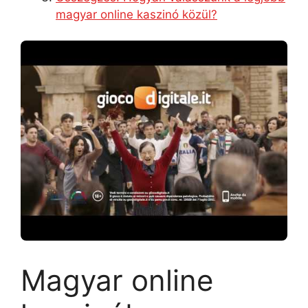
magyar online kaszinó közül?
Magyar online