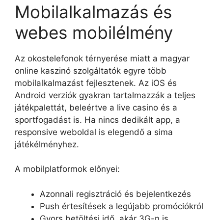
Mobilalkalmazás és
webes mobilélmény
Az okostelefonok térnyerése miatt a magyar
online kaszinó szolgáltatók egyre több
mobilalkalmazást fejlesztenek. Az iOS és
Android verziók gyakran tartalmazzák a teljes
játékpalettát, beleértve a live casino és a
sportfogadást is. Ha nincs dedikált app, a
responsive weboldal is elegendő a sima
játékélményhez.
A mobilplatformok előnyei:
Azonnali regisztráció és bejelentkezés
Push értesítések a legújabb promóciókról
Gyors betöltési idő, akár 3G-n is