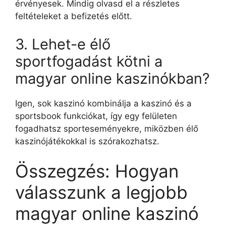
érvényesek. Mindig olvasd el a részletes
feltételeket a befizetés előtt.
3. Lehet-e élő
sportfogadást kötni a
magyar online kaszinókban?
Igen, sok kaszinó kombinálja a kaszinó és a
sportsbook funkciókat, így egy felületen
fogadhatsz sporteseményekre, miközben élő
kaszinójátékokkal is szórakozhatsz.
Összegzés: Hogyan
válasszunk a legjobb
magyar online kaszinó