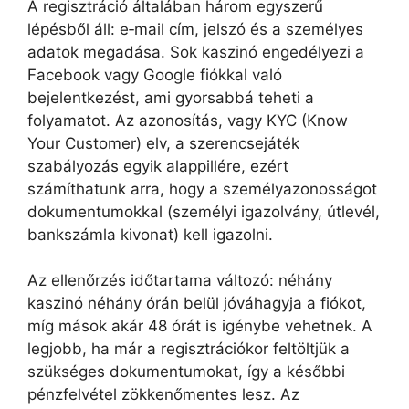
A regisztráció általában három egyszerű
lépésből áll: e‑mail cím, jelszó és a személyes
adatok megadása. Sok kaszinó engedélyezi a
Facebook vagy Google fiókkal való
bejelentkezést, ami gyorsabbá teheti a
folyamatot. Az azonosítás, vagy KYC (Know
Your Customer) elv, a szerencsejáték
szabályozás egyik alappillére, ezért
számíthatunk arra, hogy a személyazonosságot
dokumentumokkal (személyi igazolvány, útlevél,
bankszámla kivonat) kell igazolni.
Az ellenőrzés időtartama változó: néhány
kaszinó néhány órán belül jóváhagyja a fiókot,
míg mások akár 48 órát is igénybe vehetnek. A
legjobb, ha már a regisztrációkor feltöltjük a
szükséges dokumentumokat, így a későbbi
pénzfelvétel zökkenőmentes lesz. Az