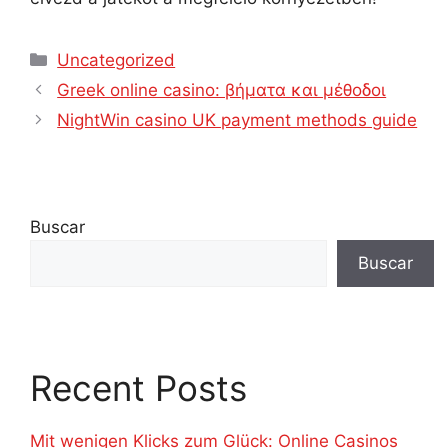
Categorías
Uncategorized
Navegación
Greek online casino: βήματα και μέθοδοι
de
NightWin casino UK payment methods guide
entradas
Buscar
Buscar
Recent Posts
Mit wenigen Klicks zum Glück: Online Casinos