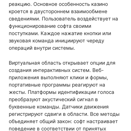
реакцию. Основное особенность казино
кроется в двустороннем взаимообмене
сведениями. Пользователь воздействует на
функционирование софта своими
поступками. Каждое нажатие кнопки или
звуковая команда инициируют череду
операций внутри системы.
Виртуальная область открывает опции для
создания интерактивных систем. Веб-
приложения выполняют клики и формы,
портативные программы реагируют на
жесты. Платформы идентификации голоса
преобразуют акустический сигнал в
буквенные команды. Датчики движения
регистрируют сдвиги в области. Все методы
объединяет общий закон: софт настраивает
поведение в соответствии от принятых