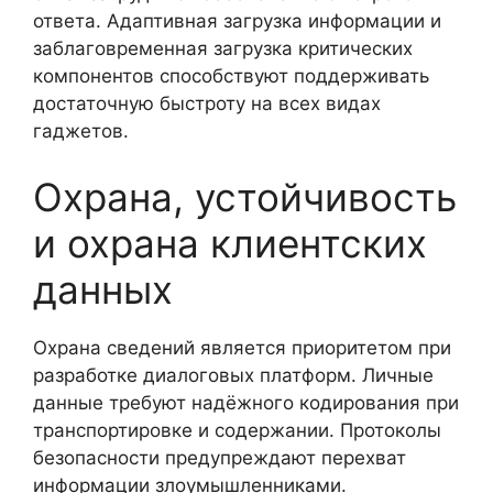
ответа. Адаптивная загрузка информации и
заблаговременная загрузка критических
компонентов способствуют поддерживать
достаточную быстроту на всех видах
гаджетов.
Охрана, устойчивость
и охрана клиентских
данных
Охрана сведений является приоритетом при
разработке диалоговых платформ. Личные
данные требуют надёжного кодирования при
транспортировке и содержании. Протоколы
безопасности предупреждают перехват
информации злоумышленниками.