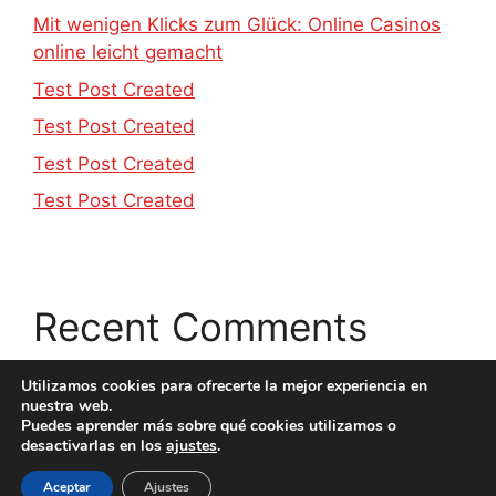
Mit wenigen Klicks zum Glück: Online Casinos
online leicht gemacht
Test Post Created
Test Post Created
Test Post Created
Test Post Created
Recent Comments
No hay comentarios que mostrar.
Utilizamos cookies para ofrecerte la mejor experiencia en
nuestra web.
Puedes aprender más sobre qué cookies utilizamos o
desactivarlas en los
ajustes
.
Aceptar
Copyright 2022 - Hermanos Calatayud
Ajustes