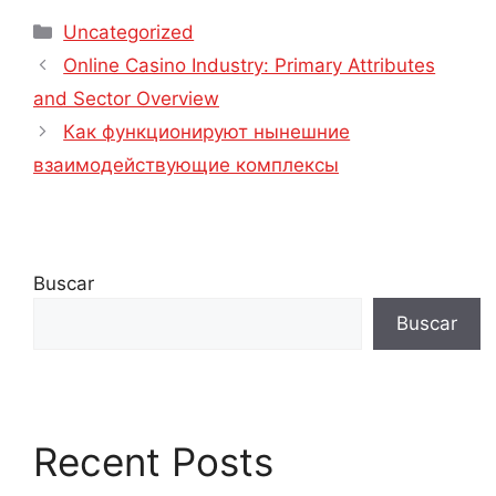
Categorías
Uncategorized
Navegación
Online Casino Industry: Primary Attributes
de
and Sector Overview
entradas
Как функционируют нынешние
взаимодействующие комплексы
Buscar
Buscar
Recent Posts