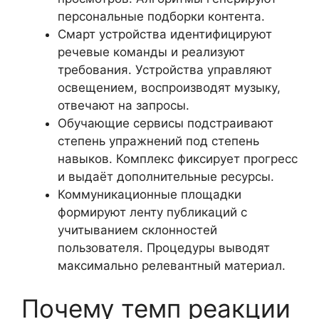
персональные подборки контента.
Смарт устройства идентифицируют
речевые команды и реализуют
требования. Устройства управляют
освещением, воспроизводят музыку,
отвечают на запросы.
Обучающие сервисы подстраивают
степень упражнений под степень
навыков. Комплекс фиксирует прогресс
и выдаёт дополнительные ресурсы.
Коммуникационные площадки
формируют ленту публикаций с
учитыванием склонностей
пользователя. Процедуры выводят
максимально релевантный материал.
Почему темп реакции