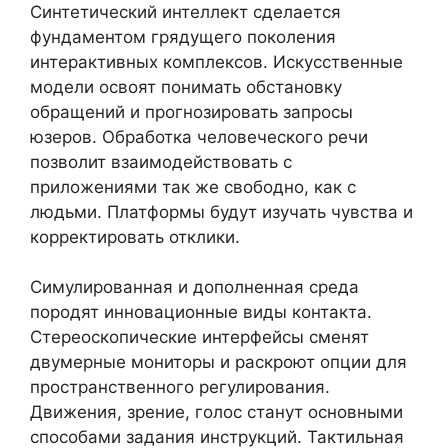
Синтетический интеллект сделается
фундаментом грядущего поколения
интерактивных комплексов. Искусственные
модели освоят понимать обстановку
обращений и прогнозировать запросы
юзеров. Обработка человеческого речи
позволит взаимодействовать с
приложениями так же свободно, как с
людьми. Платформы будут изучать чувства и
корректировать отклики.
Симулированная и дополненная среда
породят инновационные виды контакта.
Стереоскопические интерфейсы сменят
двумерные мониторы и раскроют опции для
пространственного регулирования.
Движения, зрение, голос станут основными
способами задания инструкций. Тактильная