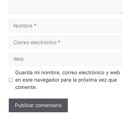
Nombre
Correo
electrónico
Web
Guarda mi nombre, correo electrónico y web
en este navegador para la próxima vez que
comente.