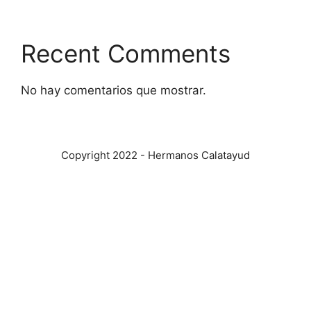
Recent Comments
No hay comentarios que mostrar.
Copyright 2022 - Hermanos Calatayud