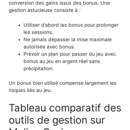
conversion des gains issus des bonus. Une
gestion astucieuse consiste à :
Utiliser d’abord les bonus pour prolonger
les sessions.
Ne jamais dépasser la mise maximale
autorisée avec bonus.
Prévoir un plan pour passer du jeu avec
bonus au jeu en argent réel sans
précipitation.
Un bonus bien utilisé compense largement les
risques liés au jeu.
Tableau comparatif des
outils de gestion sur