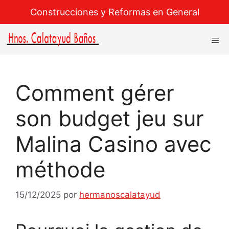
Saltar
Construcciones y Reformas en General
al
contenido
M
Comment gérer
son budget jeu sur
Malina Casino avec
méthode
15/12/2025
por
hermanoscalatayud