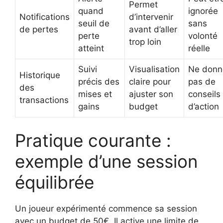
Permet
quand
ignorée
Notifications
d’intervenir
seuil de
sans
de pertes
avant d’aller
perte
volonté
trop loin
atteint
réelle
Suivi
Visualisation
Ne donn
Historique
précis des
claire pour
pas de
des
mises et
ajuster son
conseils
transactions
gains
budget
d’action
Pratique courante :
exemple d’une session
équilibrée
Un joueur expérimenté commence sa session
avec un budget de 50€. Il active une limite de