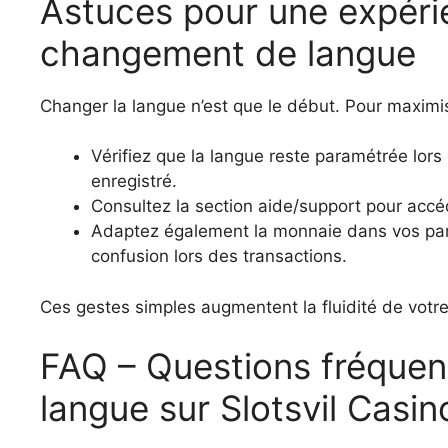
Astuces pour une expéri
changement de langue
Changer la langue n’est que le début. Pour maximis
Vérifiez que la langue reste paramétrée lors 
enregistré.
Consultez la section aide/support pour accé
Adaptez également la monnaie dans vos param
confusion lors des transactions.
Ces gestes simples augmentent la fluidité de votre
FAQ – Questions fréquen
langue sur Slotsvil Casin