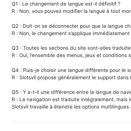
Q1 : Le changement de langue est-il définitif ?
R : Non, vous pouvez modifier la langue à tout m
Q2 : Doit-on se déconnecter pour que la langue c
R : Non, le changement s’applique immédiatement a
Q3 : Toutes les sections du site sont-elles traduite
R : Oui, l’ensemble des menus, jeux et conditions 
Q4 : Puis-je choisir une langue différente pour le s
R : Slotsvil propose généralement le support dans l
Q5 : Y a-t-il une différence entre la langue de navi
R : La navigation est traduite intégralement, mais
Slotsvil travaille à étendre les options multilingues