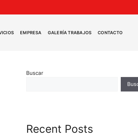
VICIOS
EMPRESA
GALERÍA TRABAJOS
CONTACTO
Buscar
Bus
Recent Posts