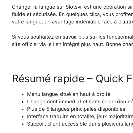
Changer la langue sur Slotsvil est une opération si
fluide et sécurisée. En quelques clics, vous profit
votre langue, un avantage indéniable face à d’autr
Si vous souhaitez en savoir plus sur les fonctionnali
site officiel via le lien intégré plus haut. Bonne cha
Résumé rapide – Quick F
Menu langue situé en haut à droite
Changement immédiat et sans connexion né
Plus de 5 langues principales disponibles
Interface traduite en totalité, jeux majoritai
Support client accessible dans plusieurs la