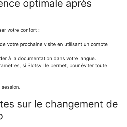
ence optimale après
er votre confort :
de votre prochaine visite en utilisant un compte
der à la documentation dans votre langue.
ètres, si Slotsvil le permet, pour éviter toute
 session.
tes sur le changement de
o