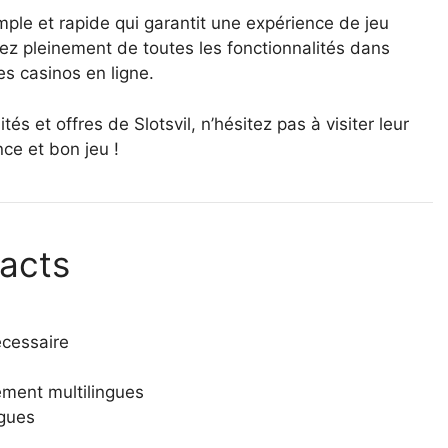
mple et rapide qui garantit une expérience de jeu
erez pleinement de toutes les fonctionnalités dans
es casinos en ligne.
tés et offres de Slotsvil, n’hésitez pas à visiter leur
nce et bon jeu !
acts
cessaire
rement multilingues
ngues