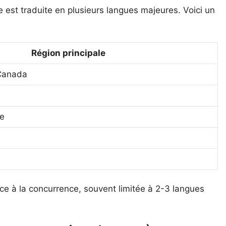
ace est traduite en plusieurs langues majeures. Voici un
Région principale
 Canada
he
ace à la concurrence, souvent limitée à 2-3 langues