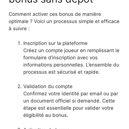
Comment activer ces bonus de manière
optimale ? Voici un processus simple et efficace
à suivre :
Inscription sur la plateforme
Créez un compte joueur en remplissant le
formulaire d’inscription avec vos
informations personnelles. L’ensemble du
processus est sécurisé et rapide.
Validation du compte
Confirmez votre identité par email ou par
un document officiel si demandé. Cette
étape est essentielle pour valider votre
éligibilité au bonus.