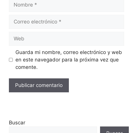
Nombre
Correo
electrónico
Web
Guarda mi nombre, correo electrónico y web
en este navegador para la próxima vez que
comente.
Buscar