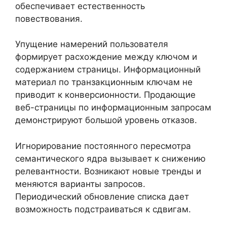
обеспечивает естественность
повествования.
Упущение намерений пользователя
формирует расхождение между ключом и
содержанием страницы. Информационный
материал по транзакционным ключам не
приводит к конверсионности. Продающие
веб-страницы по информационным запросам
демонстрируют большой уровень отказов.
Игнорирование постоянного пересмотра
семантического ядра вызывает к снижению
релевантности. Возникают новые тренды и
меняются варианты запросов.
Периодический обновление списка дает
возможность подстраиваться к сдвигам.