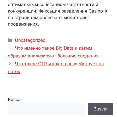
оптимальным сочетанием частотности и
конкуренции. Фиксация разделения Casino-X
по страницам облегчает мониторинг
продвижения.
Categorías
Uncategorized
Navegación
Что именно такое Big Data и каким
de
образом анализируют большие сведения
entradas
Что такое CTR и как он воздействует на
поток
Buscar
Buscar