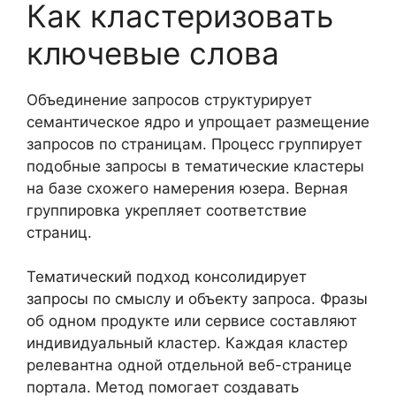
Как кластеризовать
ключевые слова
Объединение запросов структурирует
семантическое ядро и упрощает размещение
запросов по страницам. Процесс группирует
подобные запросы в тематические кластеры
на базе схожего намерения юзера. Верная
группировка укрепляет соответствие
страниц.
Тематический подход консолидирует
запросы по смыслу и объекту запроса. Фразы
об одном продукте или сервисе составляют
индивидуальный кластер. Каждая кластер
релевантна одной отдельной веб-странице
портала. Метод помогает создавать