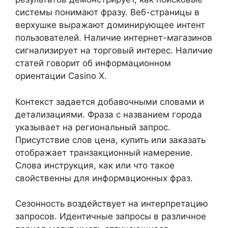
системы понимают фразу. Веб-страницы в
верхушке выражают доминирующее интент
пользователей. Наличие интернет-магазинов
сигнализирует на торговый интерес. Наличие
статей говорит об информационном
ориентации Casino X.
Контекст задается добавочными словами и
детализациями. Фраза с названием города
указывает на региональный запрос.
Присутствие слов цена, купить или заказать
отображает транзакционный намерение.
Слова инструкция, как или что такое
свойственны для информационных фраз.
Сезонность воздействует на интерпретацию
запросов. Идентичные запросы в различное