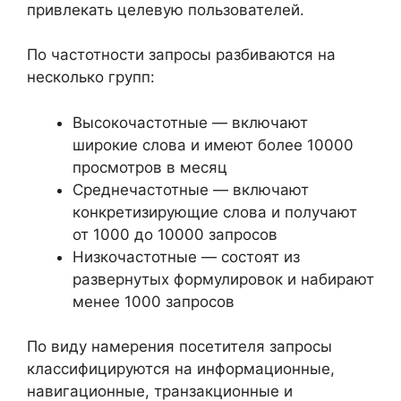
привлекать целевую пользователей.
По частотности запросы разбиваются на
несколько групп:
Высокочастотные — включают
широкие слова и имеют более 10000
просмотров в месяц
Среднечастотные — включают
конкретизирующие слова и получают
от 1000 до 10000 запросов
Низкочастотные — состоят из
развернутых формулировок и набирают
менее 1000 запросов
По виду намерения посетителя запросы
классифицируются на информационные,
навигационные, транзакционные и