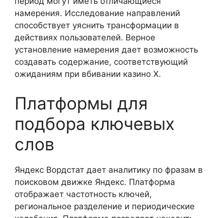
период могут иметь отличающиеся
намерения. Исследование направлений
способствует уяснить трансформации в
действиях пользователей. Верное
установление намерения дает возможность
создавать содержание, соответствующий
ожиданиям при вбивании казино Х.
Платформы для
подбора ключевых
слов
Яндекс Вордстат дает аналитику по фразам в
поисковом движке Яндекс. Платформа
отображает частотность ключей,
региональное разделение и периодические