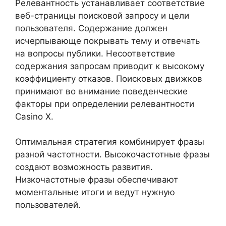
Релевантность устанавливает соответствие
веб-страницы поисковой запросу и цели
пользователя. Содержание должен
исчерпывающе покрывать тему и отвечать
на вопросы публики. Несоответствие
содержания запросам приводит к высокому
коэффициенту отказов. Поисковых движков
принимают во внимание поведенческие
факторы при определении релевантности
Casino X.
Оптимальная стратегия комбинирует фразы
разной частотности. Высокочастотные фразы
создают возможность развития.
Низкочастотные фразы обеспечивают
моментальные итоги и ведут нужную
пользователей.