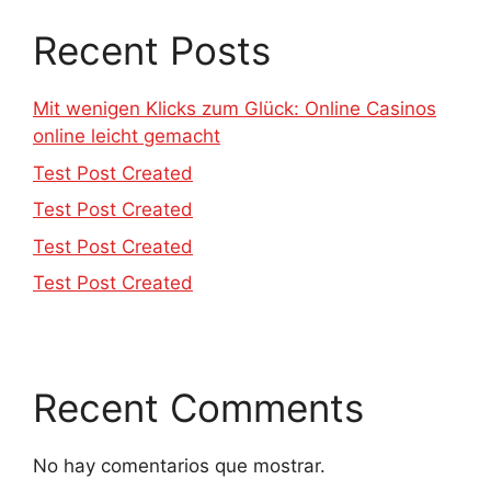
Recent Posts
Mit wenigen Klicks zum Glück: Online Casinos
online leicht gemacht
Test Post Created
Test Post Created
Test Post Created
Test Post Created
Recent Comments
No hay comentarios que mostrar.