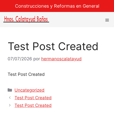
Saltar
Construcciones y Reformas en General
al
contenido
M
Test Post Created
07/07/2026
por
hermanoscalatayud
Test Post Created
Categorías
Uncategorized
Navegación
Test Post Created
de
Test Post Created
entradas