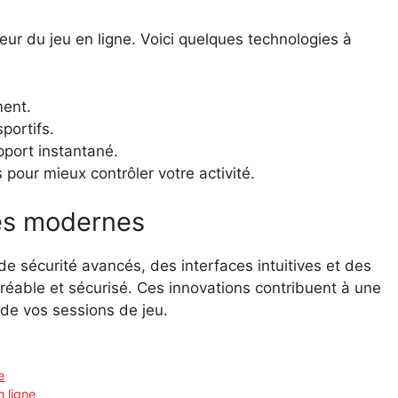
ur du jeu en ligne. Voici quelques technologies à
ment.
portifs.
pport instantané.
 pour mieux contrôler votre activité.
es modernes
e sécurité avancés, des interfaces intuitives et des
gréable et sécurisé. Ces innovations contribuent à une
 de vos sessions de jeu.
e
n ligne