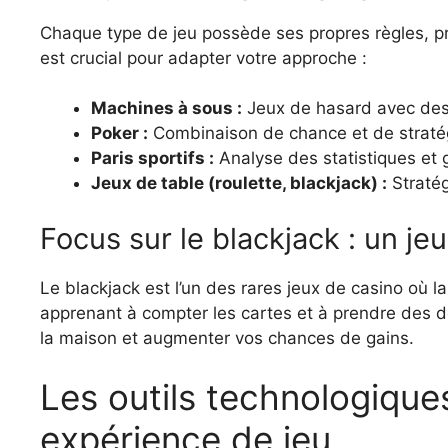
Chaque type de jeu possède ses propres règles, pr
est crucial pour adapter votre approche :
Machines à sous :
Jeux de hasard avec des t
Poker :
Combinaison de chance et de stratég
Paris sportifs :
Analyse des statistiques et 
Jeux de table (roulette, blackjack) :
Stratég
Focus sur le blackjack : un je
Le blackjack est l’un des rares jeux de casino où la
apprenant à compter les cartes et à prendre des d
la maison et augmenter vos chances de gains.
Les outils technologique
expérience de jeu