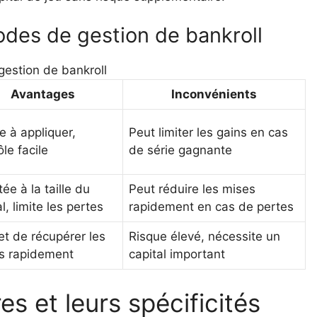
des de gestion de bankroll
estion de bankroll
Avantages
Inconvénients
e à appliquer,
Peut limiter les gains en cas
ôle facile
de série gagnante
ée à la taille du
Peut réduire les mises
l, limite les pertes
rapidement en cas de pertes
t de récupérer les
Risque élevé, nécessite un
s rapidement
capital important
es et leurs spécificités