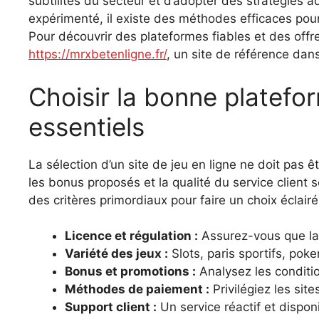
subtilités du secteur et d’adopter des stratégies
expérimenté, il existe des méthodes efficaces pour
Pour découvrir des plateformes fiables et des offre
https://mrxbetenligne.fr/
, un site de référence dans 
Choisir la bonne platefor
essentiels
La sélection d’un site de jeu en ligne ne doit pas êt
les bonus proposés et la qualité du service client s
des critères primordiaux pour faire un choix éclairé
Licence et régulation :
Assurez-vous que la 
Variété des jeux :
Slots, paris sportifs, poke
Bonus et promotions :
Analysez les conditio
Méthodes de paiement :
Privilégiez les site
Support client :
Un service réactif et dispon