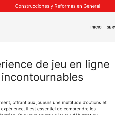
Construcciones y Reformas en General
INICIO
SER
rience de jeu en ligne
s incontournables
ent, offrant aux joueurs une multitude d’options et
e expérience, il est essentiel de comprendre les