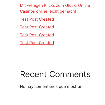
Mit wenigen Klicks zum Glück: Online
Casinos online leicht gemacht
Test Post Created
Test Post Created
Test Post Created
Test Post Created
Recent Comments
No hay comentarios que mostrar.