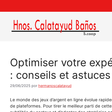
Saltar
al
contenido
Optimiser votre expé
: conseils et astuce
29/06/2025
por
hermanoscalatayud
Le monde des jeux d’argent en ligne évolue rapidem
de plateformes. Pour tirer le meilleur parti de cett