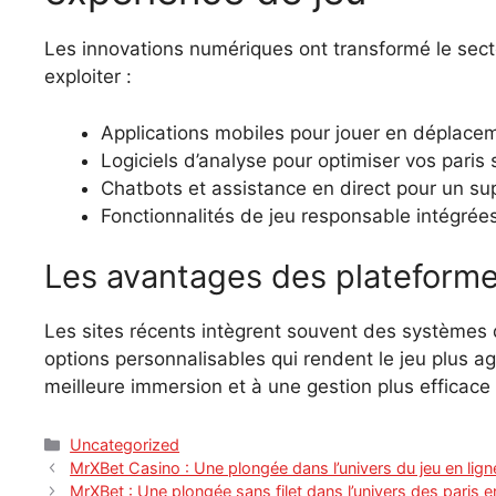
Les innovations numériques ont transformé le secte
exploiter :
Applications mobiles pour jouer en déplace
Logiciels d’analyse pour optimiser vos paris s
Chatbots et assistance en direct pour un su
Fonctionnalités de jeu responsable intégrées
Les avantages des plateform
Les sites récents intègrent souvent des systèmes d
options personnalisables qui rendent le jeu plus a
meilleure immersion et à une gestion plus efficace
Categorías
Uncategorized
Navegación
MrXBet Casino : Une plongée dans l’univers du jeu en lign
de
MrXBet : Une plongée sans filet dans l’univers des paris e