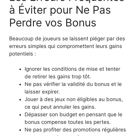
à Éviter pour Ne Pas
Perdre vos Bonus
Beaucoup de joueurs se laissent piéger par des
erreurs simples qui compromettent leurs gains
potentiels :
Ignorer les conditions de mise et tenter
de retirer les gains trop tôt.
Ne pas vérifier la validité du bonus et le
laisser expirer.
Jouer à des jeux non éligibles au bonus,
ce qui peut annuler les gains.
Dépasser son budget en pensant que le
bonus compense toutes les pertes.
Ne pas profiter des promotions régulières