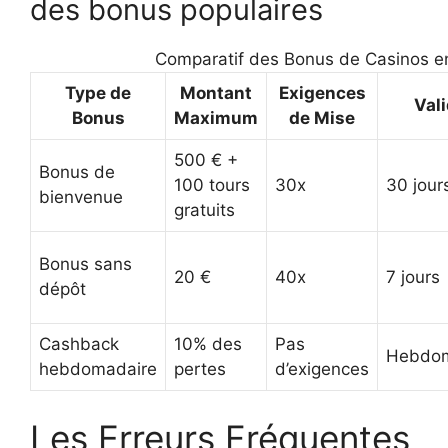
des bonus populaires
Comparatif des Bonus de Casinos e
Type de
Montant
Exigences
Vali
Bonus
Maximum
de Mise
500 € +
Bonus de
100 tours
30x
30 jour
bienvenue
gratuits
Bonus sans
20 €
40x
7 jours
dépôt
Cashback
10% des
Pas
Hebdom
hebdomadaire
pertes
d’exigences
Les Erreurs Fréquentes