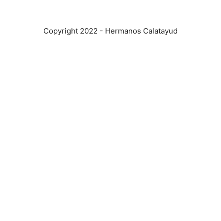
Copyright 2022 - Hermanos Calatayud