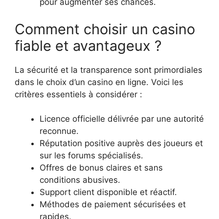
pour augmenter ses chances.
Comment choisir un casino
fiable et avantageux ?
La sécurité et la transparence sont primordiales
dans le choix d’un casino en ligne. Voici les
critères essentiels à considérer :
Licence officielle délivrée par une autorité
reconnue.
Réputation positive auprès des joueurs et
sur les forums spécialisés.
Offres de bonus claires et sans
conditions abusives.
Support client disponible et réactif.
Méthodes de paiement sécurisées et
rapides.