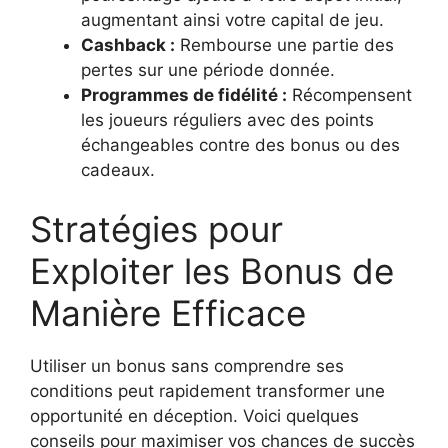
augmentant ainsi votre capital de jeu.
Cashback :
Rembourse une partie des
pertes sur une période donnée.
Programmes de fidélité :
Récompensent
les joueurs réguliers avec des points
échangeables contre des bonus ou des
cadeaux.
Stratégies pour
Exploiter les Bonus de
Manière Efficace
Utiliser un bonus sans comprendre ses
conditions peut rapidement transformer une
opportunité en déception. Voici quelques
conseils pour maximiser vos chances de succès