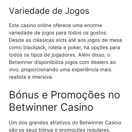
Variedade de Jogos
Este casino online oferece uma enorme
variedade de jogos para todos os gostos.
Desde as clássicas slots até aos jogos de mesa
como blackjack, roleta e poker, há opções para
todos os tipos de jogadores. Além disso, o
Betwinner disponibiliza jogos com dealers ao
vivo, proporcionando uma experiência mais
realista e imersiva.
Bónus e Promoções no
Betwinner Casino
Um dos grandes atrativos do Betwinner Casino
são os seus bónus e promoções regulares.