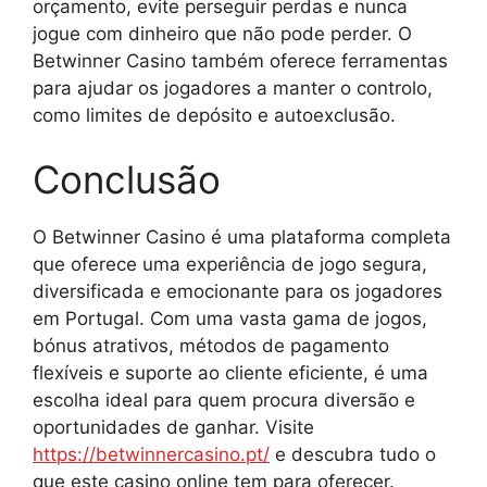
orçamento, evite perseguir perdas e nunca
jogue com dinheiro que não pode perder. O
Betwinner Casino também oferece ferramentas
para ajudar os jogadores a manter o controlo,
como limites de depósito e autoexclusão.
Conclusão
O Betwinner Casino é uma plataforma completa
que oferece uma experiência de jogo segura,
diversificada e emocionante para os jogadores
em Portugal. Com uma vasta gama de jogos,
bónus atrativos, métodos de pagamento
flexíveis e suporte ao cliente eficiente, é uma
escolha ideal para quem procura diversão e
oportunidades de ganhar. Visite
https://betwinnercasino.pt/
e descubra tudo o
que este casino online tem para oferecer.