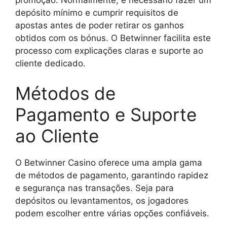
depósito mínimo e cumprir requisitos de
apostas antes de poder retirar os ganhos
obtidos com os bónus. O Betwinner facilita este
processo com explicações claras e suporte ao
cliente dedicado.
Métodos de
Pagamento e Suporte
ao Cliente
O Betwinner Casino oferece uma ampla gama
de métodos de pagamento, garantindo rapidez
e segurança nas transações. Seja para
depósitos ou levantamentos, os jogadores
podem escolher entre várias opções confiáveis.