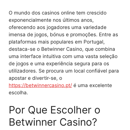
O mundo dos casinos online tem crescido
exponencialmente nos últimos anos,
oferecendo aos jogadores uma variedade
imensa de jogos, bónus e promoções. Entre as
plataformas mais populares em Portugal,
destaca-se o Betwinner Casino, que combina
uma interface intuitiva com uma vasta seleção
de jogos e uma experiência segura para os
utilizadores. Se procura um local confiável para
apostar e divertir-se, o
https://betwinnercasino.pt/
é uma excelente
escolha.
Por Que Escolher o
Betwinner Casino?