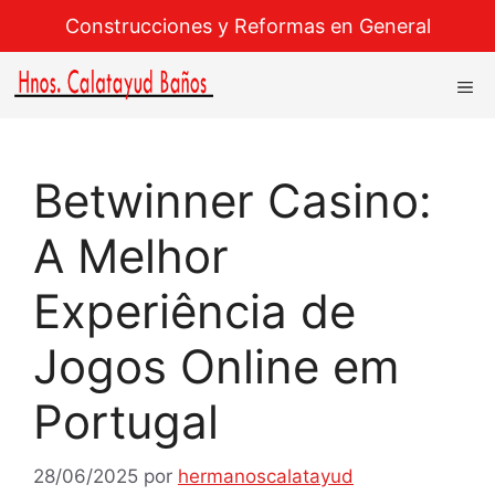
Saltar
Construcciones y Reformas en General
al
contenido
M
Betwinner Casino:
A Melhor
Experiência de
Jogos Online em
Portugal
28/06/2025
por
hermanoscalatayud