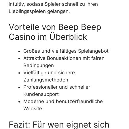
intuitiv, sodass Spieler schnell zu ihren
Lieblingsspielen gelangen.
Vorteile von Beep Beep
Casino im Überblick
Großes und vielfältiges Spielangebot
Attraktive Bonusaktionen mit fairen
Bedingungen
Vielfältige und sichere
Zahlungsmethoden
Professioneller und schneller
Kundensupport
Moderne und benutzerfreundliche
Website
Fazit: Für wen eignet sich