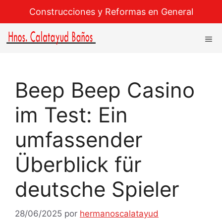
Saltar
Construcciones y Reformas en General
al
contenido
M
Beep Beep Casino
im Test: Ein
umfassender
Überblick für
deutsche Spieler
28/06/2025
por
hermanoscalatayud