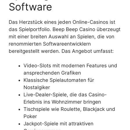
Software
Das Herzstück eines jeden Online-Casinos ist
das Spielportfolio. Beep Beep Casino überzeugt
mit einer breiten Auswahl an Spielen, die von
renommierten Softwareentwicklern
bereitgestellt werden. Das Angebot umfasst:
Video-Slots mit modernen Features und
ansprechenden Grafiken
Klassische Spielautomaten für
Nostalgiker
Live-Dealer-Spiele, die das Casino-
Erlebnis ins Wohnzimmer bringen
Tischspiele wie Roulette, Blackjack und
Poker
Jackpot-Spiele mit attraktiven