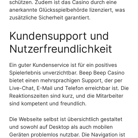
schützen. Zudem ist das Casino durch eine
anerkannte Glücksspielbehörde lizenziert, was
zusätzliche Sicherheit garantiert.
Kundensupport und
Nutzerfreundlichkeit
Ein guter Kundenservice ist für ein positives
Spielerlebnis unverzichtbar. Beep Beep Casino
bietet einen mehrsprachigen Support, der per
Live-Chat, E-Mail und Telefon erreichbar ist. Die
Reaktionszeiten sind kurz, und die Mitarbeiter
sind kompetent und freundlich.
Die Webseite selbst ist übersichtlich gestaltet
und sowohl auf Desktop als auch mobilen
Geräten problemlos nutzbar. Die Navigation ist