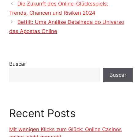
Navegación
Die Zukunft des Online-Glücksspiels:
de
Trends, Chancen und Risiken 2024
entradas
Bettilt: Uma Análise Detalhada do Universo
das Apostas Online
Buscar
Buscar
Recent Posts
Mit wenigen Klicks zum Glück: Online Casinos