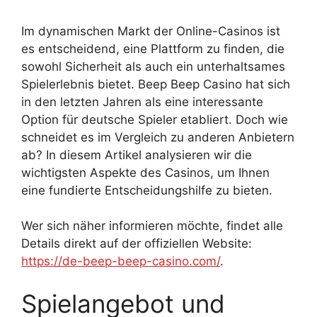
Im dynamischen Markt der Online-Casinos ist
es entscheidend, eine Plattform zu finden, die
sowohl Sicherheit als auch ein unterhaltsames
Spielerlebnis bietet. Beep Beep Casino hat sich
in den letzten Jahren als eine interessante
Option für deutsche Spieler etabliert. Doch wie
schneidet es im Vergleich zu anderen Anbietern
ab? In diesem Artikel analysieren wir die
wichtigsten Aspekte des Casinos, um Ihnen
eine fundierte Entscheidungshilfe zu bieten.
Wer sich näher informieren möchte, findet alle
Details direkt auf der offiziellen Website:
https://de-beep-beep-casino.com/
.
Spielangebot und