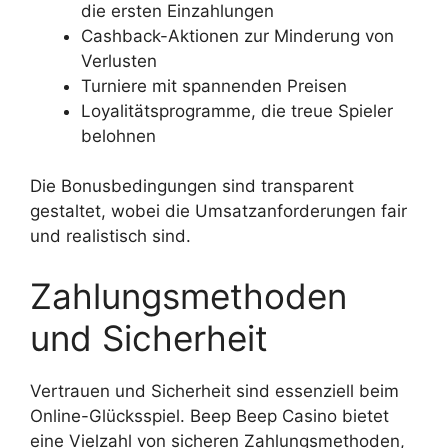
die ersten Einzahlungen
Cashback-Aktionen zur Minderung von
Verlusten
Turniere mit spannenden Preisen
Loyalitätsprogramme, die treue Spieler
belohnen
Die Bonusbedingungen sind transparent
gestaltet, wobei die Umsatzanforderungen fair
und realistisch sind.
Zahlungsmethoden
und Sicherheit
Vertrauen und Sicherheit sind essenziell beim
Online-Glücksspiel. Beep Beep Casino bietet
eine Vielzahl von sicheren Zahlungsmethoden,