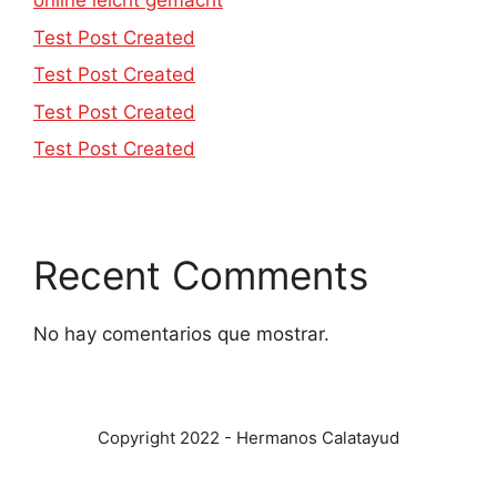
online leicht gemacht
Test Post Created
Test Post Created
Test Post Created
Test Post Created
Recent Comments
No hay comentarios que mostrar.
Copyright 2022 - Hermanos Calatayud