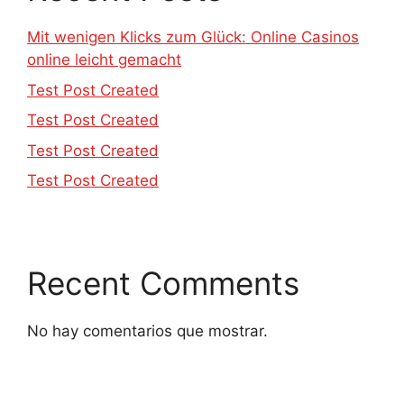
Mit wenigen Klicks zum Glück: Online Casinos
online leicht gemacht
Test Post Created
Test Post Created
Test Post Created
Test Post Created
Recent Comments
No hay comentarios que mostrar.