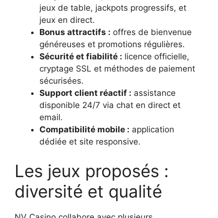
jeux de table, jackpots progressifs, et
jeux en direct.
Bonus attractifs :
offres de bienvenue
généreuses et promotions régulières.
Sécurité et fiabilité :
licence officielle,
cryptage SSL et méthodes de paiement
sécurisées.
Support client réactif :
assistance
disponible 24/7 via chat en direct et
email.
Compatibilité mobile :
application
dédiée et site responsive.
Les jeux proposés :
diversité et qualité
NV Casino collabore avec plusieurs