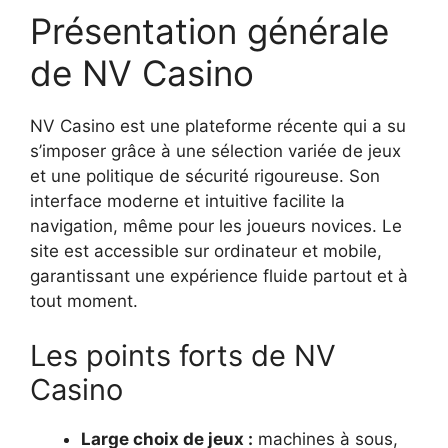
Présentation générale
de NV Casino
NV Casino est une plateforme récente qui a su
s’imposer grâce à une sélection variée de jeux
et une politique de sécurité rigoureuse. Son
interface moderne et intuitive facilite la
navigation, même pour les joueurs novices. Le
site est accessible sur ordinateur et mobile,
garantissant une expérience fluide partout et à
tout moment.
Les points forts de NV
Casino
Large choix de jeux :
machines à sous,