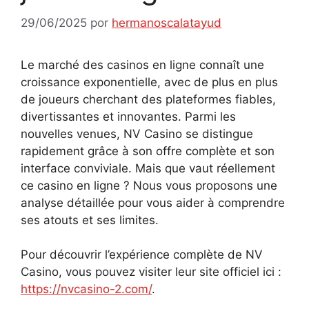
29/06/2025
por
hermanoscalatayud
Le marché des casinos en ligne connaît une
croissance exponentielle, avec de plus en plus
de joueurs cherchant des plateformes fiables,
divertissantes et innovantes. Parmi les
nouvelles venues, NV Casino se distingue
rapidement grâce à son offre complète et son
interface conviviale. Mais que vaut réellement
ce casino en ligne ? Nous vous proposons une
analyse détaillée pour vous aider à comprendre
ses atouts et ses limites.
Pour découvrir l’expérience complète de NV
Casino, vous pouvez visiter leur site officiel ici :
https://nvcasino-2.com/
.